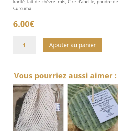
karité, lait de chévre frais, Cire d’abeille, poudre de
Curcuma
6.00
€
quantité
Ajouter au panier
de
Savon
douceur
au
Lait
Vous pourriez aussi aimer :
de
chèvre
senteur
HE
Genévrier
Géranium
Orange
au