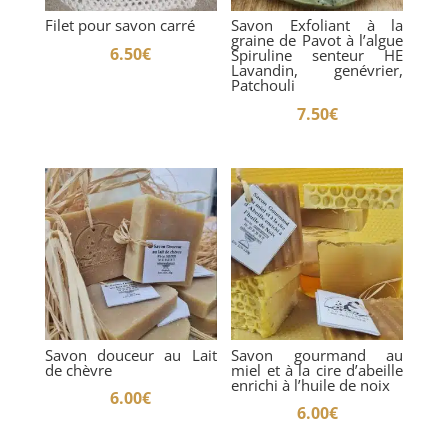
Curcuma
Filet pour savon carré
Savon Exfoliant à la
graine de Pavot à l’algue
6.50
€
Spiruline senteur HE
Lavandin, genévrier,
Patchouli
7.50
€
Savon douceur au Lait
Savon gourmand au
de chèvre
miel et à la cire d’abeille
enrichi à l’huile de noix
6.00
€
6.00
€