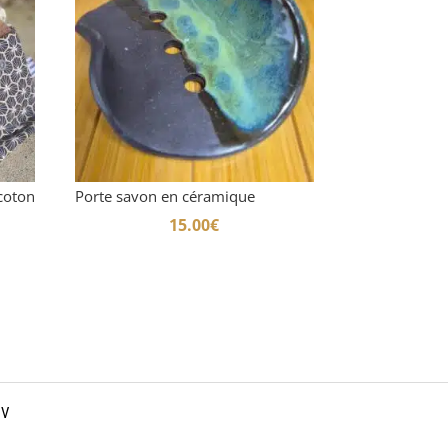
coton
Porte savon en céramique
15.00
€
GV