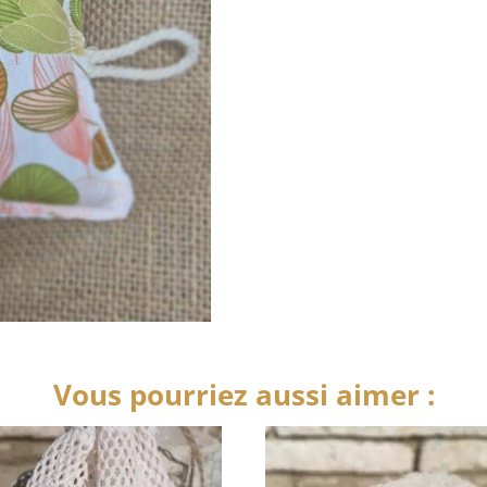
en
coton
bio
et
nid
d'abeille
Vous pourriez aussi aimer :