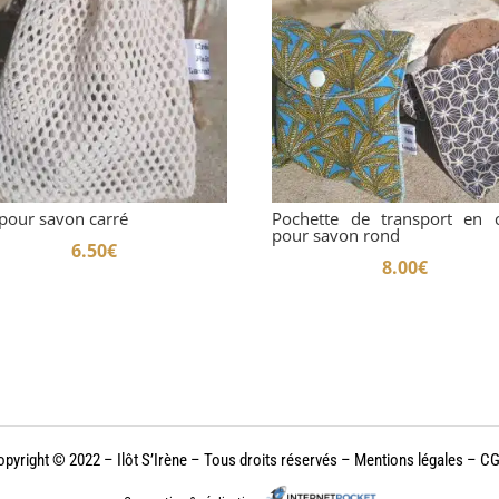
 pour savon carré
Pochette de transport en 
pour savon rond
6.50
€
8.00
€
pyright © 2022 – Ilôt S’Irène
– Tous droits réservés –
Mentions légales
– C