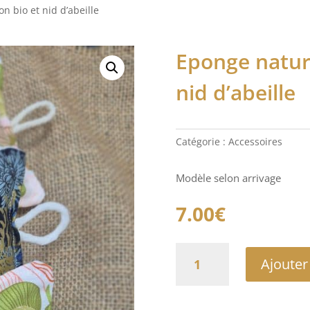
n bio et nid d’abeille
Eponge nature
nid d’abeille
Catégorie :
Accessoires
Modèle selon arrivage
7.00
€
quantité
Ajouter
de
Eponge
naturelle